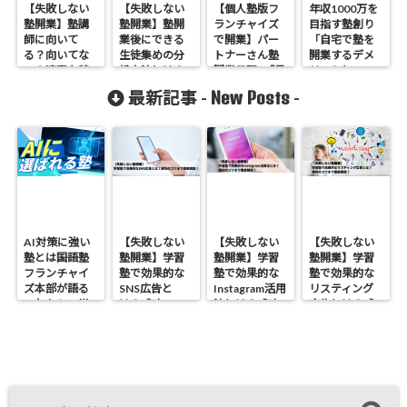
【失敗しない
【失敗しない
【個人塾版フ
年収1000万を
塾開業】塾講
塾開業】塾開
ランチャイズ
目指す塾創り
師に向いて
業後にできる
で開業】パー
「自宅で塾を
る？向いてな
生徒集めの分
トナーさん塾
開業するデメ
い？適正な特
析方法とは？
開業日記2「最
リットと
徴を徹底解
上手くいかな
初の入塾」
は？」
New Posts
最新記事 -
-
説！
い原因や改善
方法を徹底解
説！
AI対策に強い
【失敗しない
【失敗しない
【失敗しない
塾とは――国語塾
塾開業】学習
塾開業】学習
塾開業】学習
フランチャイ
塾で効果的な
塾で効果的な
塾で効果的な
ズ本部が語る
SNS広告と
Instagram活用
リスティング
これからの学
は？成功のコ
法とは？成功
広告とは？成
びの形
ツまで徹底解
のコツまで徹
功のコツまで
説！
底解説！
徹底解説！