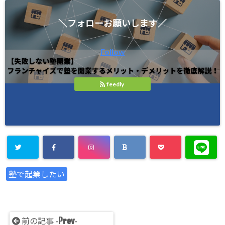
＼フォローお願いします／
Follow
feedly
塾で起業したい
Prev
前の記事 -
-