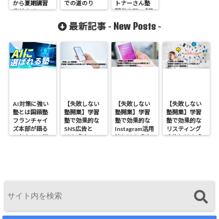
から夏期講習
での道のり
トナーさん塾
直前まで
開業日記2「最
初の入塾」
New Posts
最新記事 -
-
AI対策に強い
【失敗しない
【失敗しない
【失敗しない
塾とは――国語塾
塾開業】学習
塾開業】学習
塾開業】学習
フランチャイ
塾で効果的な
塾で効果的な
塾で効果的な
ズ本部が語る
SNS広告と
Instagram活用
リスティング
これからの学
は？成功のコ
法とは？成功
広告とは？成
びの形
ツまで徹底解
のコツまで徹
功のコツまで
説！
底解説！
徹底解説！