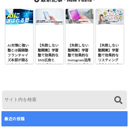
売上アップの
集客の話】
方法】
AI対策に強い
【失敗しない
【失敗しない
【失敗しない
塾とは――国語塾
塾開業】学習
塾開業】学習
塾開業】学習
フランチャイ
塾で効果的な
塾で効果的な
塾で効果的な
ズ本部が語る
SNS広告と
Instagram活用
リスティング
これからの学
は？成功のコ
法とは？成功
広告とは？成
びの形
ツまで徹底解
のコツまで徹
功のコツまで
説！
底解説！
徹底解説！
最近の投稿