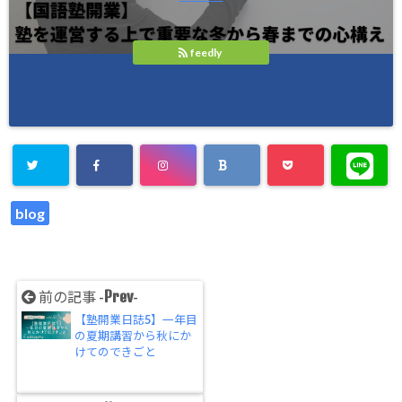
feedly
blog
Prev
前の記事 -
-
【塾開業日誌5】一年目
の夏期講習から秋にか
けてのできごと