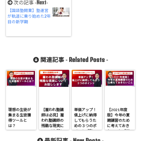
Next
次の記事 -
-
【国語塾開業】塾運営
が軌道に乗り始めた2年
目の新学期
Related Posts
関連記事 -
-
理想の生徒が
【雇われ塾講
単価アップ！
【2021年度
集まる生徒獲
師は必見】雇
値上げに納得
版】今年の夏
得ツールと
われ塾講師の
してもらうた
期講習のため
は？
残酷な現実に
めの３つのポ
に考えておき
ついてお話し
イント【塾の
たいこと【学
します
起業や開業、
習塾のための
New Posts
最新記事 -
-